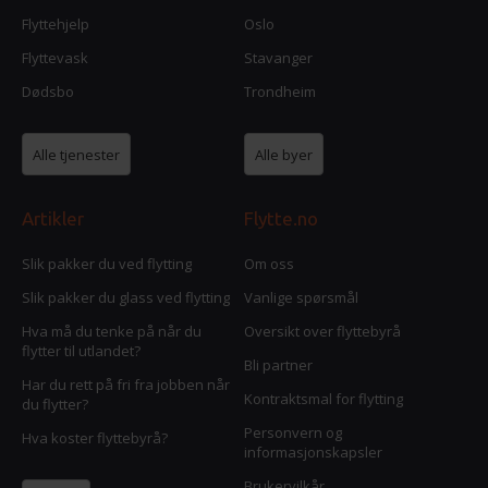
Flyttehjelp
Oslo
Flyttevask
Stavanger
Dødsbo
Trondheim
Alle tjenester
Alle byer
Artikler
Flytte.no
Slik pakker du ved flytting
Om oss
Slik pakker du glass ved flytting
Vanlige spørsmål
Hva må du tenke på når du
Oversikt over flyttebyrå
flytter til utlandet?
Bli partner
Har du rett på fri fra jobben når
Kontraktsmal for flytting
du flytter?
Personvern og
Hva koster flyttebyrå?
informasjonskapsler
Brukervilkår