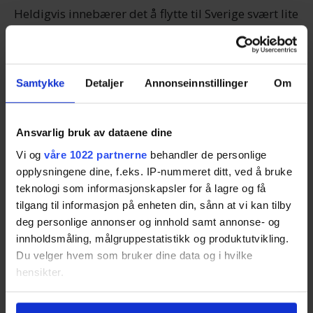
Heldigvis innebærer det å flytte til Sverige svært lite
papirarbeid – med norsk pass er det nærmest full
bevegelsesfrihet over grensen til Sverige. Likevel er
det å flytte en prosess som krever mye logistikk.
Samtykke
Detaljer
Annonseinnstillinger
Om
Det å finne et seriøst flyttefirma som gjør jobben til
riktig pris er kanskje ikke det du helst vil gjøre, på
Ansvarlig bruk av dataene dine
toppen av alt det andre.
Vi og
våre 1022 partnerne
behandler de personlige
opplysningene dine, f.eks. IP-nummeret ditt, ved å bruke
Med anbudstjenesten til Flytte.no kan du senke
teknologi som informasjonskapsler for å lagre og få
skuldrene og konsentrere deg om de andre tingene
tilgang til informasjon på enheten din, sånn at vi kan tilby
deg personlige annonser og innhold samt annonse- og
som må gjøres når du skal flytte ut av landet.
innholdsmåling, målgruppestatistikk og produktutvikling.
Du velger hvem som bruker dine data og i hvilke
Slik fungerer tjenesten
hensikter.
Hvis du gir oss lov, vil vi også gjerne:
Å bruke Flytte.no er helt gratis og uforpliktende.