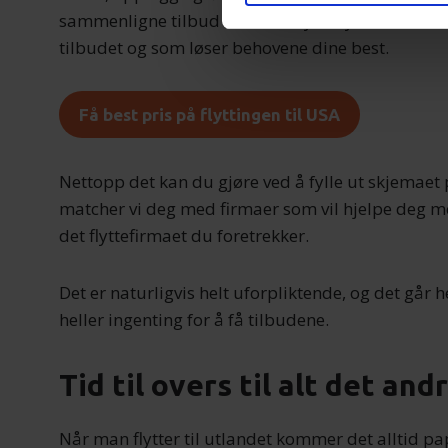
sammenligne tilbud fra ulike flyttebyråer, slik at
Vi bruker informasjonskapsler
tilbudet og som løser behovene dine best.
analysere trafikken vår. Vi 
sosiale medier, annonsering 
Få best pris på flyttingen til USA
dem, eller som de har samlet
Nettopp det kan du gjøre ved å fylle ut skjemaet 
matcher vi deg med firmaer som vil hjelpe deg me
det flyttefirmaet du foretrekker.
Det er naturligvis helt uforpliktende, og det går he
heller ingenting for å få tilbudene.
Tid til overs til alt det and
Når man flytter til utlandet kommer det alltid papi