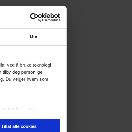
Om
tt, ved å bruke teknologi
n tilby deg personlige
ing. Du velger hvem som
nenfor flere meter
vtrykk)
elge hvordan de skal brukes.
Tillat alle cookies
sler.