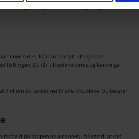
 du kan velge det flyttefirmaet som gir deg det beste
 for å gi innhold og annonser et personlig preg, for å levere sos
deler dessuten informasjon om hvordan du bruker nettstedet vårt,
og analysearbeid, som kan kombinere den med annen informasjon d
 inn gjennom din bruk av tjenestene deres.
på denne siden. Når du har fylt ut skjemaet,
d flyttingen. Du får tilbudene deres og kan velge
lt fint om du takker nei til alle tilbudene. Du betaler
re
rarbeid på toppen av alt annet, i tillegg til at det