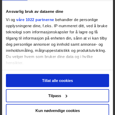
På den annen side kan du være dekket av andre
forsikringer – i hvert fall til en viss grad.
Ansvarlig bruk av dataene dine
Innboforsikringen dekker også saksomkostninger i
Vi og
våre 1022 partnerne
behandler de personlige
forbindelse med konflikt, men her er det et tak på
opplysningene dine, f.eks. IP-nummeret ditt, ved å bruke
100 000 kroner, pluss vanligvis 20 prosent
teknologi som informasjonskapsler for å lagre og få
egenandel.
tilgang til informasjon på enheten din, sånn at vi kan tilby
deg personlige annonser og innhold samt annonse- og
Les også:
Slik pakker du ved flytting
innholdsmåling, målgruppestatistikk og produktutvikling.
Du velger hvem som bruker dine data og i hvilke
hensikter.
Hva med
Hvis du gir oss lov, vil vi også gjerne:
boligselgerforsikring?
Tillat alle cookies
Innhente informasjon om den geografiske
beliggenheten din, som kan være nøyaktig innenfor
Mens Forbrukerrådet ikke anbefaler
flere meter
Tilpass
boligkjøperforsikring, er det langt mer positive til
Identifisere enheten din ved å aktivt skanne den
eierskifteforsikring, eller boligselgerforsikring som
for bestemte karakteristikker (fingeravtrykk)
Kun nødvendige cookies
mange banker kaller det. Denne forsikringen
Under
mer info
kan du lese om hvordan dine personlige