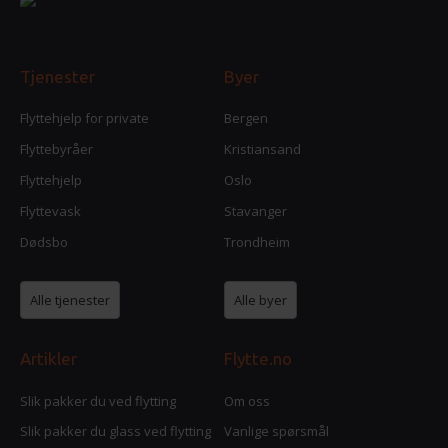
Tjenester
Byer
Flyttehjelp for private
Bergen
Flyttebyråer
Kristiansand
Flyttehjelp
Oslo
Flyttevask
Stavanger
Dødsbo
Trondheim
Alle tjenester
Alle byer
Artikler
Flytte.no
Slik pakker du ved flytting
Om oss
Slik pakker du glass ved flytting
Vanlige spørsmål