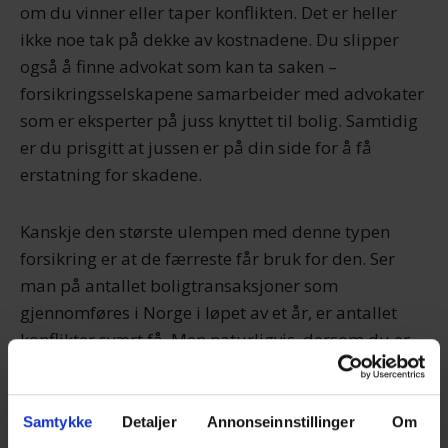
om du vinner eller taper konflikten. Det er heller
ikke noe tak på dekke av kostnadene. Du slipper
også å finne advokat som kan ta saken –
forsikringsselskapene samarbeider med advokater
som er eksperter på juss knyttet til bolig. Samtidig
er du prisgitt at jussen er på din side for å få
erstatning for skadene.
Kanskje den største ulempen med denne typen
forsikring er at de færreste får bruk for den. Ser
man på antallet boligtransaksjoner som
gjennomføres i Norge i løpet av et år, er antallet
konflikter svært få. Men naturligvis, dersom du er
blant de få som er uheldige, vil
boligselgerforsikringen være til god hjelp.
Samtykke
Detaljer
Annonseinnstillinger
Om